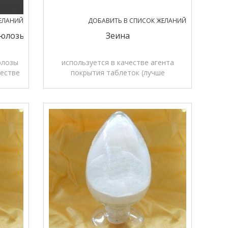
ЕЛАНИЙ
ДОБАВИТЬ В СПИСОК ЖЕЛАНИЙ
люлозы
Зеина
юлозы
используется в качестве агента
честве
покрытия таблеток (лучше
и и
влагостойкий и анти-плесени
мощности, лучше глянец).