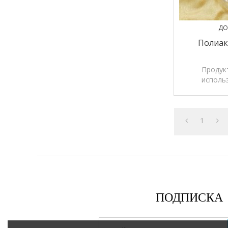
ДО
Полиак
Продук
исполь
растворимо
пастилки
пле
1
ПОДПИСКА