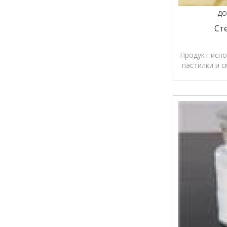
ДО
Ст
Продукт испо
пастилки и с
в