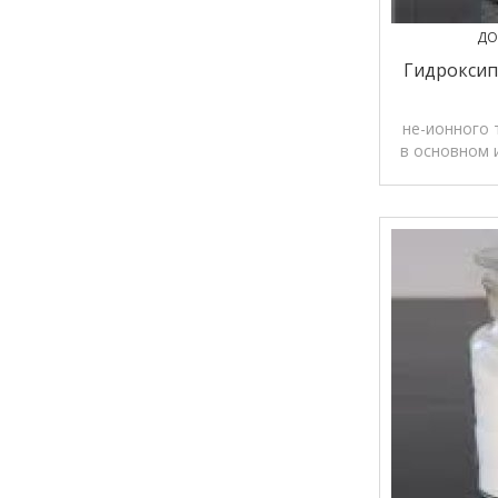
ДО
Гидроксип
не-ионного 
в основном 
твердого 