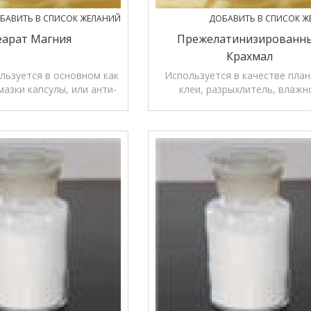
БАВИТЬ В СПИСОК ЖЕЛАНИЙ
ДОБАВИТЬ В СПИСОК Ж
еарат Магния
Прежелатинизированн
Крахмал
льзуется в основном как
Используется в качестве пла
мазки капсулы, или анти-
клеи, разрыхлитель, влажн
язкого агента
гранулирование, используемые в
наполнитель