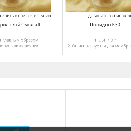
БАВИТЬ В СПИСОК ЖЕЛАНИЙ
ДОБАВИТЬ В СПИСОК Ж
риловой Смолы Ⅱ
Повидон K30
т главным образом
1. USP / BP
зован как кишечник
2. Он используется для мембр
го материала покрытия
материала с покрытием и адг
, таблетки, зерна и
агента
нкообразующих