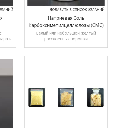
ЕЛАНИЙ
ДОБАВИТЬ В СПИСОК ЖЕЛАНИЙ
я
Натриевая Соль
Карбоксиметилцеллюлозы (CMC)
с
Белый или небольшой желтый
парата
расслоенных порошки
В основном используется как
пастилки агент, связующий агент,
агент покрытия