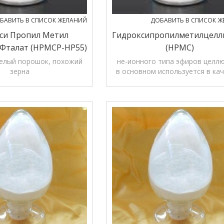
БАВИТЬ В СПИСОК ЖЕЛАНИЙ
ДОБАВИТЬ В СПИСОК Ж
си Пропил Метил
Гидроксипропилметилцел
Фталат (НРМСР-HP55)
(HPMC)
елый порошок, похожий
не-ионного типа эфиров целл
зерна
в основном используется в ка
х агентов покрытие
твердого распада подготовк
я для защиты наркотики
связующего
on degrs желудочной