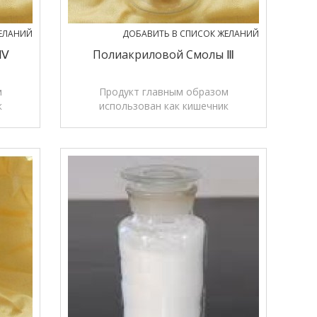
ЕЛАНИЙ
ДОБАВИТЬ В СПИСОК ЖЕЛАНИЙ
 Ⅳ
Полиакриловой Смолы Ⅲ
м
Продукт главным образом
к
использован как кишечник
рытия
растворимого материала покрытия
 и
пастилки, таблетки, зерна и
пленкообразующих