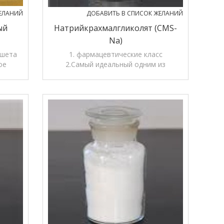
ЕЛАНИЙ
ДОБАВИТЬ В СПИСОК ЖЕЛАНИЙ
ый
Натрийкрахмалгликолят (CMS-
Na)
ншета
1. фармацевтические класс
ое
2.Самый идеальный одним из
 клей,
разрыхлитель