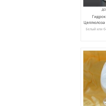
ДО
Гидрок
Целлюлоза 
Белый или б
Кишечны
используетс
из dati