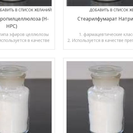
БАВИТЬ В СПИСОК ЖЕЛАНИЙ
ДОБАВИТЬ В СПИСОК Ж
ропилцеллюлоза (H-
Стеарилфумарат Натри
HPC)
типа эфиров целлюлозы
1. фармацевтические клас
используется в качестве
2. Используется в качестве пре
распада подготовки и
смазки в принадлежности
связующего