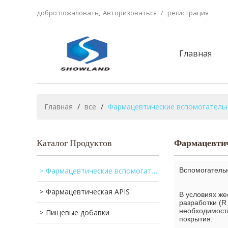
добро пожаловать,
Авторизоваться
/
регистрация
Главная
Главная
/
все
/
Фармацевтические вспомогатель
Каталог Продуктов
Фармацевтич
Фармацевтические вспомогательные вещества
Вспомогатель
Фармацевтическая APIS
В условиях же
разработки (R
необходимост
Пищевые добавки
покрытия.