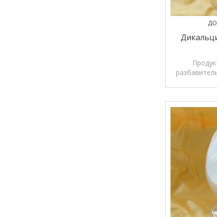
ДО
Дикальц
Продук
разбавитель
сорбент а