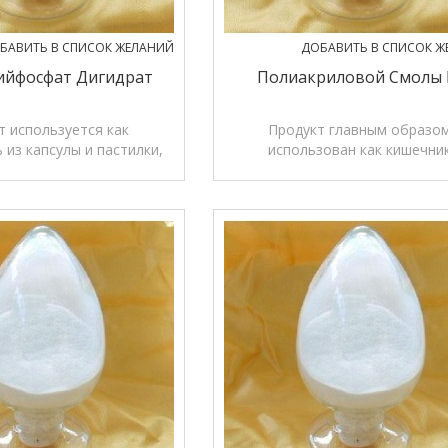
БАВИТЬ В СПИСОК ЖЕЛАНИЙ
ДОБАВИТЬ В СПИСОК Ж
ийфосфат Дигидрат
Полиакриловой Смолы
т используется как
Продукт главным образо
 из капсулы и пастилки,
использован как кишечни
гента глазурью и мази
растворимого материала пок
пастилки, таблетки, зерна
пленкообразующих